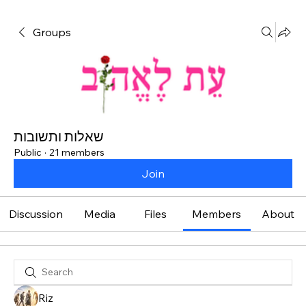
Groups
שאלות ותשובות
Public
·
21 members
Join
Discussion
Media
Files
Members
About
Riz