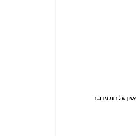
ל תובע 1 (ע״פ פרסומה הראשון של רות מדובר 